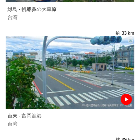
緑島 - 帆船鼻の大草原
台湾
約 33 km
台東 - 富岡漁港
台湾
約 39 km