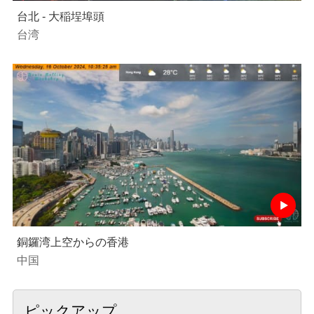
台北 - 大稲埕埠頭
台湾
銅鑼湾上空からの香港
中国
ピックアップ