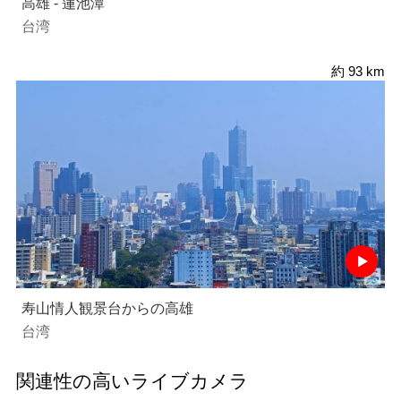
高雄 - 蓮池潭
台湾
約 93 km
寿山情人観景台からの高雄
台湾
関連性の高いライブカメラ