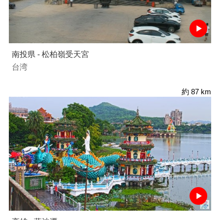
南投県 - 松柏嶺受天宮
台湾
約 87 km