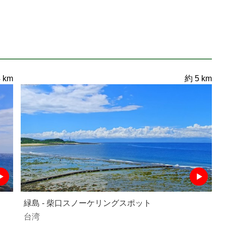
 km
約 5 km
緑島 - 柴口スノーケリングスポット
台湾