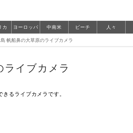
リカ
ヨーロッパ
中南米
ビーチ
人々
緑島 帆船鼻の大草原のライブカメラ
のライブカメラ
できるライブカメラです。