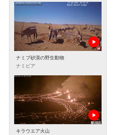
ナミブ砂漠の野生動物
ナミビア
キラウエア火山