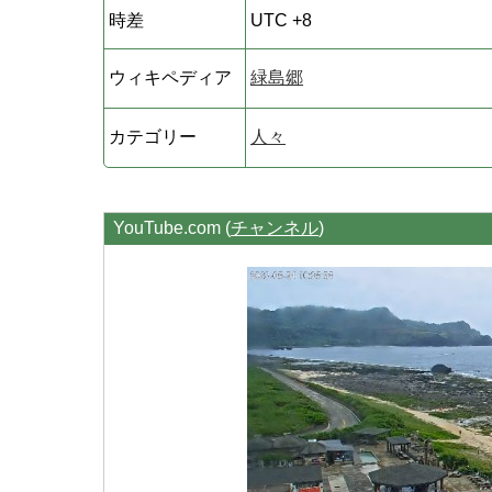
時差
UTC +8
ウィキペディア
緑島郷
カテゴリー
人々
YouTube.com (
チャンネル
)