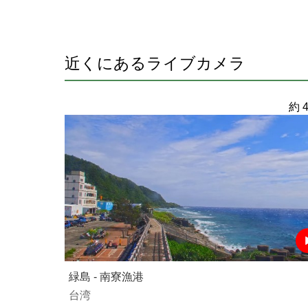
近くにあるライブカメラ
約 4
緑島 - 南寮漁港
台湾