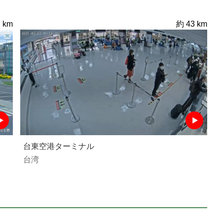
 km
約 43 km
台東空港ターミナル
台湾