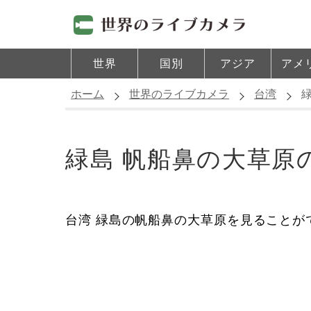
世界
国別
アジア
アメ
ホーム
世界のライブカメラ
台湾
緑島 帆船鼻の大草原
台湾 緑島の帆船鼻の大草原を見ることが