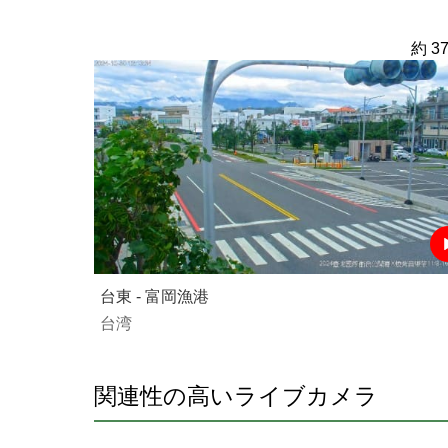
約 37
台東 - 富岡漁港
台湾
関連性の高いライブカメラ