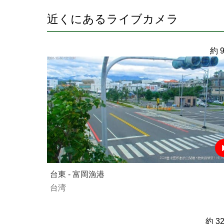
近くにあるライブカメラ
約 9
台東 - 富岡漁港
台湾
約 32