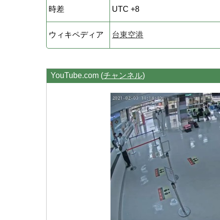
時差
UTC +8
ウィキペディア
台東空港
YouTube.com (
チャンネル
)