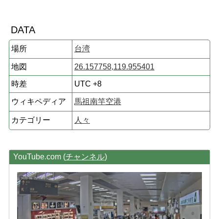
DATA
場所
台湾
地図
26.157758,119.955401
時差
UTC +8
ウィキペディア
馬祖南竿空港
カテゴリー
人々
YouTube.com (
チャンネル
)