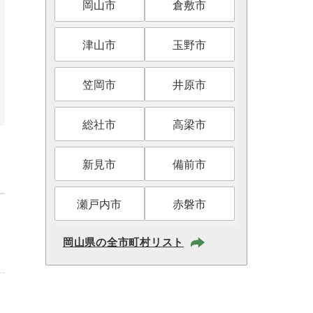
岡山市
倉敷市
津山市
玉野市
笠岡市
井原市
総社市
高梁市
新見市
備前市
瀬戸内市
赤磐市
岡山県の全市町村リスト