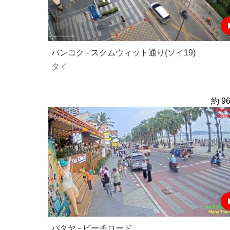
バンコク - スクムウィット通り(ソイ19)
タイ
約 96
パタヤ - ビーチロード