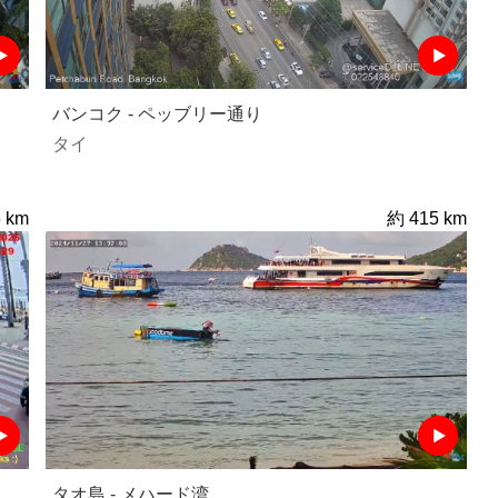
バンコク - ペッブリー通り
タイ
 km
約 415 km
タオ島 - メハード湾