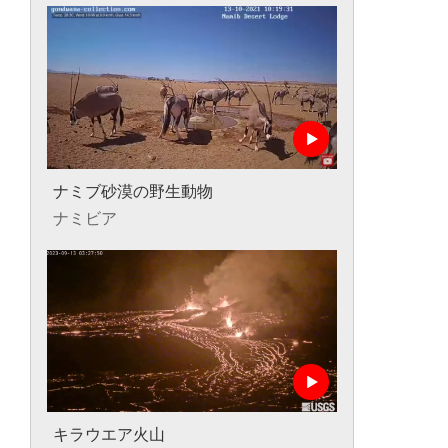
ナミブ砂漠の野生動物
ナミビア
キラウエア火山