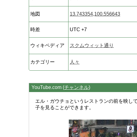
地図
13.743354,100.556643
時差
UTC +7
ウィキペディア
スクムウィット通り
カテゴリー
人々
YouTube.com (
チャンネル
)
エル・ガウチョというレストランの前を映し
子を見ることができます。