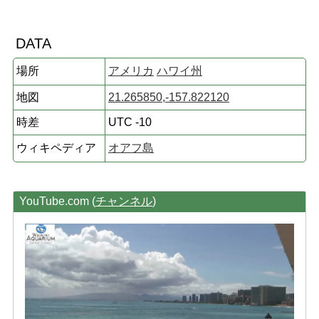
DATA
場所
アメリカ
ハワイ州
地図
21.265850,-157.822120
時差
UTC -10
ウィキペディア
オアフ島
YouTube.com (
チャンネル
)