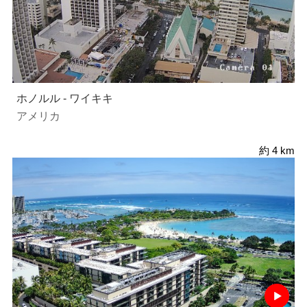
ホノルル - ワイキキ
アメリカ
約 4 km