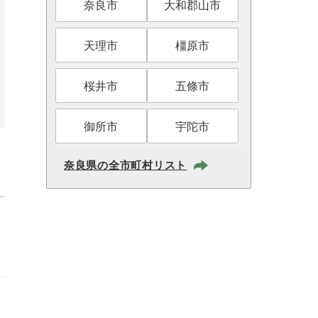
奈良市
大和郡山市
天理市
橿原市
桜井市
五條市
御所市
宇陀市
奈良県の全市町村リスト