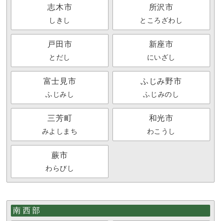
志木市
所沢市
しきし
ところざわし
戸田市
新座市
とだし
にいざし
富士見市
ふじみ野市
ふじみし
ふじみのし
三芳町
和光市
みよしまち
わこうし
蕨市
わらびし
南西部