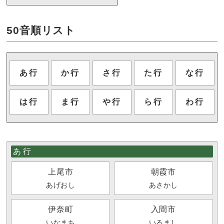
50音順リスト
あ行
か行
さ行
た行
な行
は行
ま行
や行
ら行
わ行
あ行
上尾市
朝霞市
あげおし
あさかし
伊奈町
入間市
いなまち
いるまし