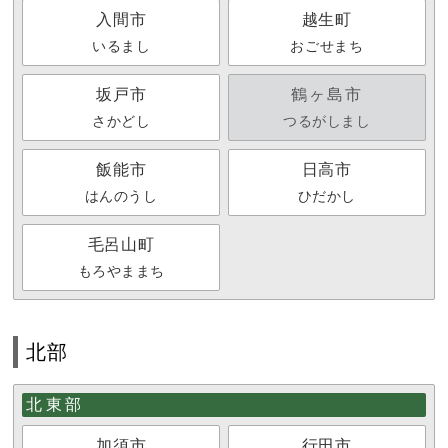
入間市
越生町
いるまし
おごせまち
坂戸市
鶴ヶ島市
さかどし
つるがしまし
飯能市
日高市
はんのうし
ひだかし
毛呂山町
もろやままち
北部
北東部
加須市
行田市