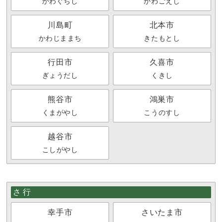
かわぐちし
かわごえし
川島町
北本市
かわじままち
きたもとし
行田市
久喜市
ぎょうだし
くきし
熊谷市
鴻巣市
くまがやし
こうのすし
越谷市
こしがやし
さ行
幸手市
さいたま市