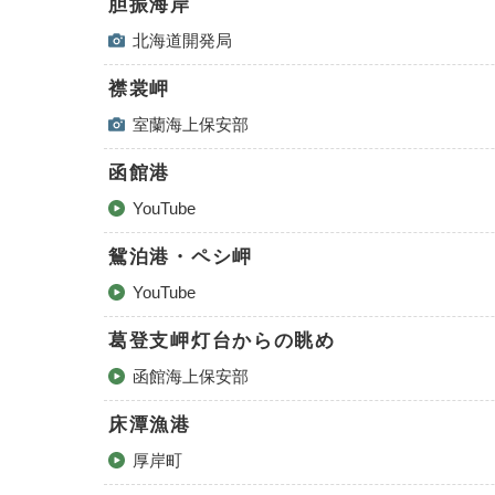
胆振海岸
北海道開発局
襟裳岬
室蘭海上保安部
函館港
YouTube
鴛泊港・ペシ岬
YouTube
葛登支岬灯台からの眺め
函館海上保安部
床潭漁港
厚岸町