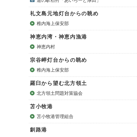
道の駅石狩「あいろーど厚田」
礼文島元地灯台からの眺め
稚内海上保安部
神恵内湾・神恵内漁港
神恵内村
宗谷岬灯台からの眺め
稚内海上保安部
羅臼から望む北方領土
北方領土問題対策協会
苫小牧港
苫小牧港管理組合
釧路港