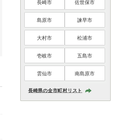
長崎市
佐世保市
島原市
諫早市
大村市
松浦市
壱岐市
五島市
雲仙市
南島原市
長崎県の全市町村リスト