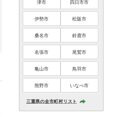
津市
四日市市
伊勢市
松阪市
桑名市
鈴鹿市
名張市
尾鷲市
亀山市
鳥羽市
熊野市
いなべ市
三重県の全市町村リスト