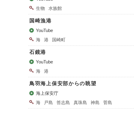
生物
水族館
国崎漁港
YouTube
海
港
国崎町
石鏡港
YouTube
海
港
鳥羽海上保安部からの眺望
海上保安庁
海
戸島
答志島
真珠島
神島
菅島