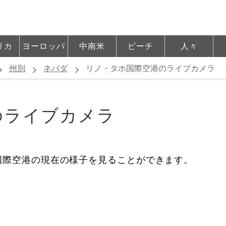
リカ
ヨーロッパ
中南米
ビーチ
人々
州別
ネバダ
リノ・タホ国際空港のライブカメラ
のライブカメラ
国際空港の現在の様子を見ることができます。