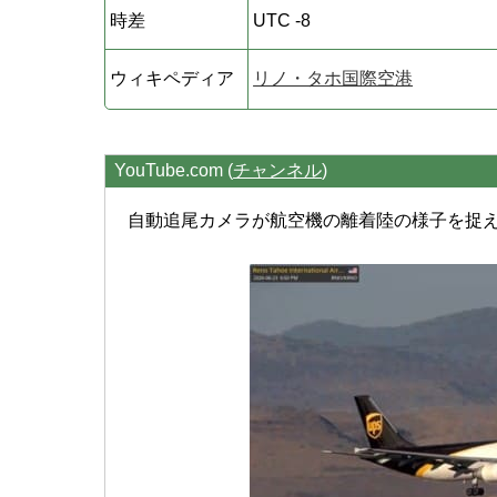
時差
UTC -8
ウィキペディア
リノ・タホ国際空港
YouTube.com (
チャンネル
)
自動追尾カメラが航空機の離着陸の様子を捉