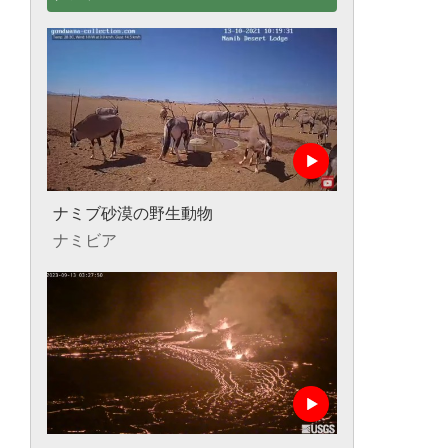
ナミブ砂漠の野生動物
ナミビア