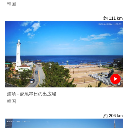
韓国
約 111 km
浦項 - 虎尾串日の出広場
韓国
約 206 km