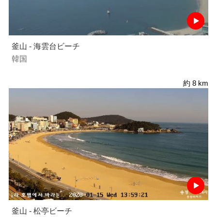
釜山 - 海雲台ビーチ
韓国
約 8 km
釜山 - 松亭ビーチ