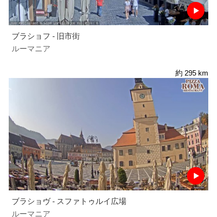
ブラショフ - 旧市街
ルーマニア
約 295 km
ブラショヴ - スファトゥルイ広場
ルーマニア