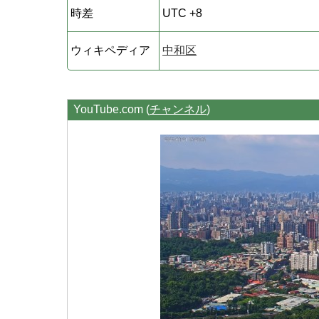
時差
UTC +8
ウィキペディア
中和区
YouTube.com (
チャンネル
)