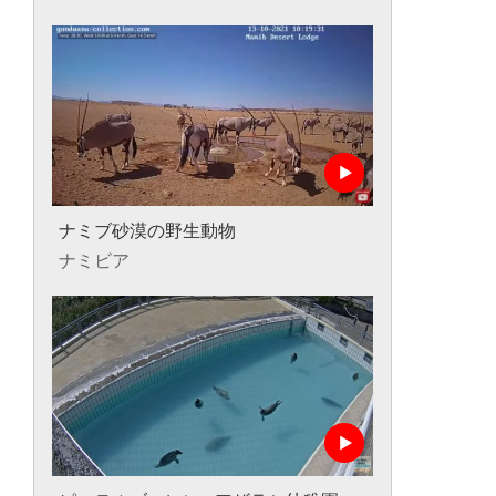
ナミブ砂漠の野生動物
ナミビア