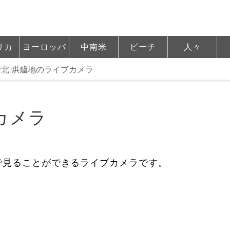
リカ
ヨーロッパ
中南米
ビーチ
人々
新北 烘爐地のライブカメラ
カメラ
で見ることができるライブカメラです。