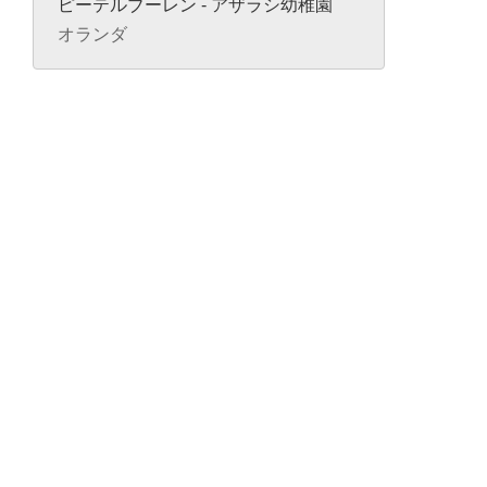
ピーテルブーレン - アザラシ幼稚園
オランダ