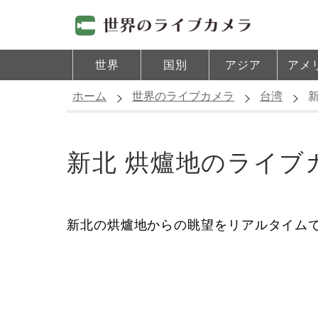
世界
国別
アジア
アメ
ホーム
世界のライブカメラ
台湾
新北 烘爐地のライブ
新北の烘爐地からの眺望をリアルタイム