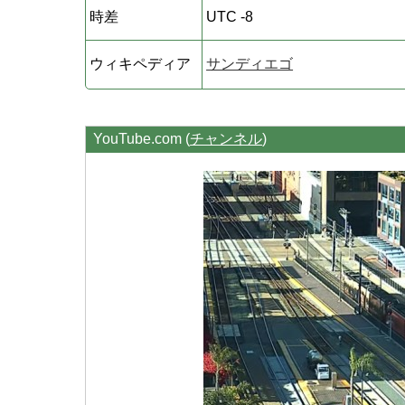
時差
UTC -8
ウィキペディア
サンディエゴ
YouTube.com (
チャンネル
)