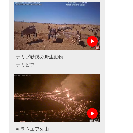
ナミブ砂漠の野生動物
ナミビア
キラウエア火山