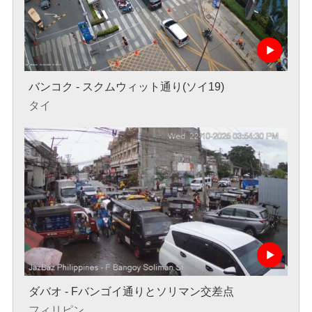
バンコク - スクムウィット通り(ソイ19)
タイ
ダバオ - Fバンゴイ通りとソリマン交差点
フィリピン