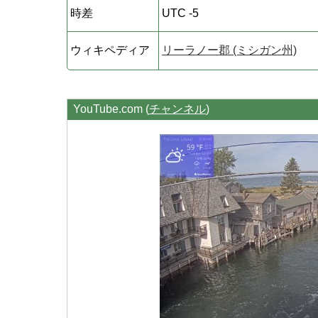
時差
UTC -5
ウィキペディア
リーラノー郡 (ミシガン州)
YouTube.com (
チャンネル
)