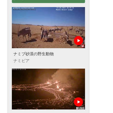
ナミブ砂漠の野生動物
ナミビア