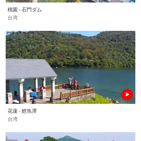
桃園 - 石門ダム
台湾
花蓮 - 鯉魚潭
台湾