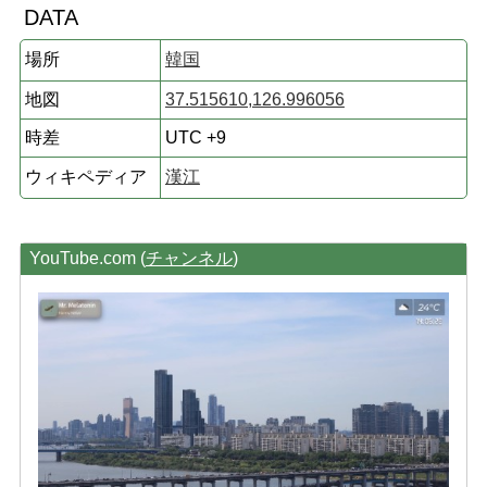
DATA
場所
韓国
地図
37.515610,126.996056
時差
UTC +9
ウィキペディア
漢江
YouTube.com (
チャンネル
)