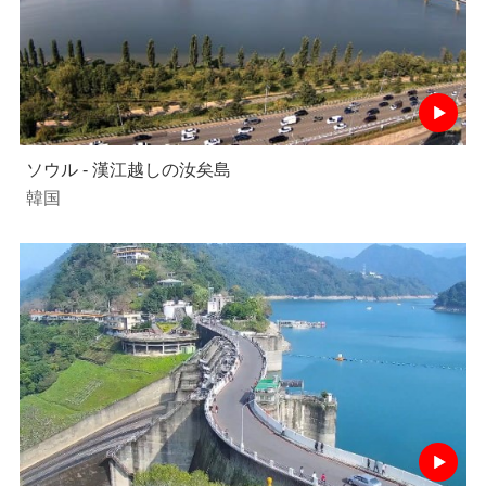
ソウル - 漢江越しの汝矣島
韓国