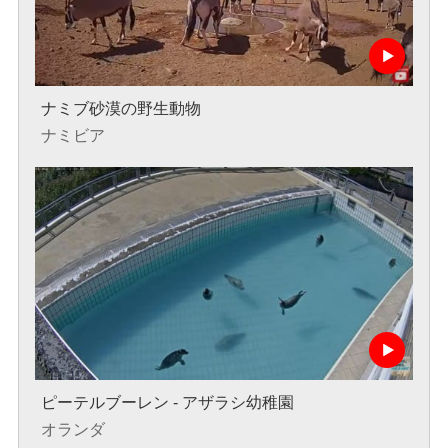
ナミブ砂漠の野生動物
ナミビア
ピーテルブーレン - アザラシ幼稚園
オランダ