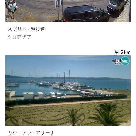
スプリト - 遊歩道
クロアチア
約 5 km
カシュテラ - マリーナ