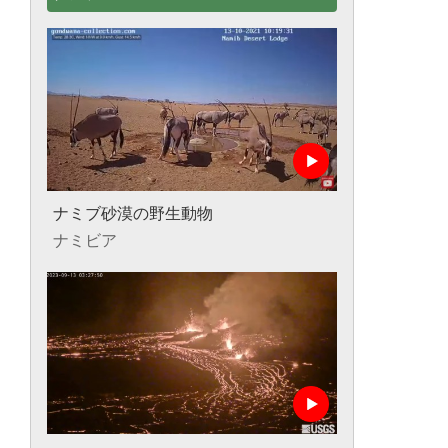
ナミブ砂漠の野生動物
ナミビア