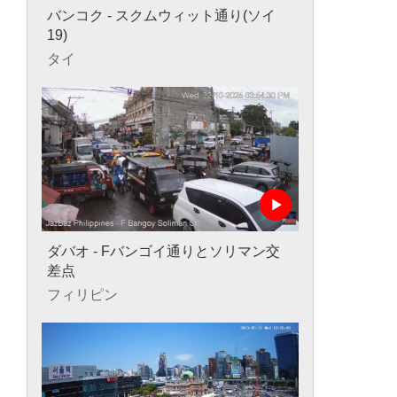
バンコク - スクムウィット通り(ソイ
19)
タイ
ダバオ - Fバンゴイ通りとソリマン交
差点
フィリピン