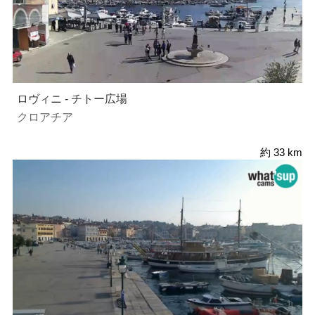
ロヴィニ - チトー広場
クロアチア
約 33 km