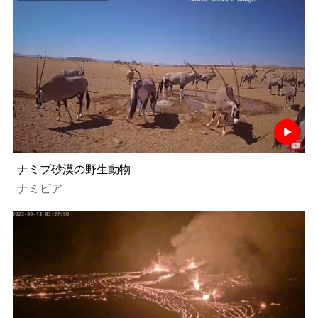
ナミブ砂漠の野生動物
ナミビア