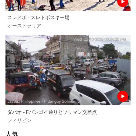
スレドボ - スレドボスキー場
オーストラリア
ダバオ - Fバンゴイ通りとソリマン交差点
フィリピン
人気