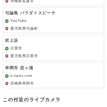
沖縄県名護市
与論島 パラダイスビーチ
YouTube
鹿児島県与論町
吹上浜
日置市
鹿児島県日置市
串間市 恋ヶ浦
ii-nami.com
宮崎県串間市
この付近のライブカメラ