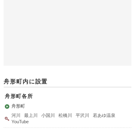
舟形町内に設置
舟形町各所
舟形町
河川
最上川
小国川
松橋川
平沢川
若あゆ温泉
YouTube